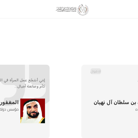
الاقوال
إنني أشجّع عمل المرأة في الم
كأم وصانعة أجيال...
 بن سلطان آل نهيان
المغفور ل
ه
مؤسس دولة الإ