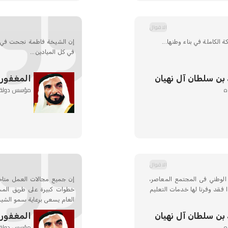
الاقوال
ة الكاملة في بناء وطنها...
إن الشيخة فاطمة نجحت في اس
في كل الميادين...
 بن سلطان آل نهيان
المغفور ل
ه
مؤسس دولة الإ
الاقوال
 الوطني فى المجتمع المعاصر،
إن جميع مجالات العمل متاحة
فقد وفرنا لها خدمات التعليم
خطوات كبيرة على طريق المشا
العام يسعى برعاية سمو الشيخ
 بن سلطان آل نهيان
المغفور ل
ه
مؤسس دولة الإ