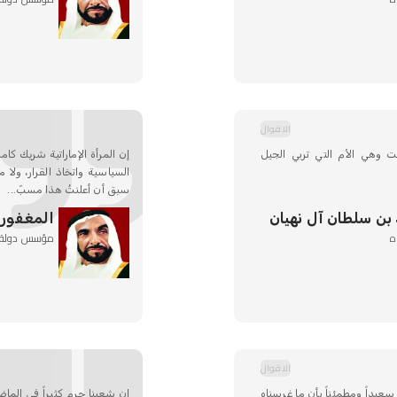
الاقوال
خت وهي الأم التي تربي الجيل
إن المرأة الإماراتية شريك كا
السياسية واتخاذ القرار، ولا 
سبق أن أعلنتُ هذا مسبّ...
 بن سلطان آل نهيان
المغفور ل
ه
مؤسس دولة الإ
الاقوال
عيداً ومطمئناً بأن ما غرسناه
إن شعبنا حرم كثيراً في الماض