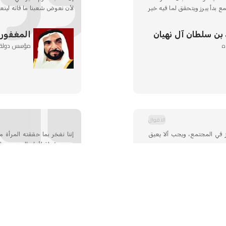
مع بدأ يبرز ويتحقق لما فيه خير
لأن نعوض شعبنا ما فاته لينعم ب
 بن سلطان آل نهيان
المغفور ل
ه
مؤسس دولة الإ
الاقوال
 في المجتمع، ويجب ألا يعيق
إننا نفخر بما حققته المرأة
وهي مؤهلة لأداء المزيد من الأ
 بن سلطان آل نهيان
المغفور ل
لله ثراه